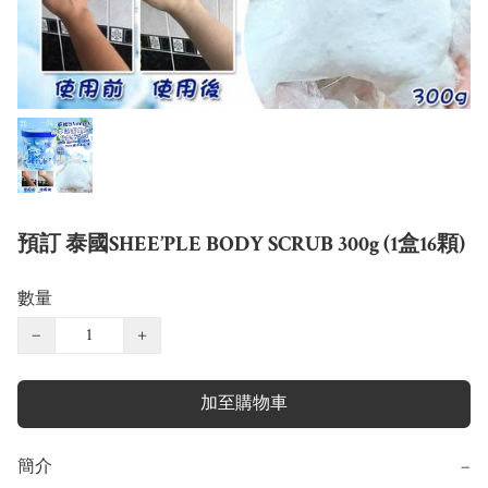
預訂 泰國SHEE’PLE BODY SCRUB 300g (1盒16顆)
數量
−
+
加至購物車
簡介
−