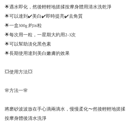
🌟遇水即化，然後輕輕地搓揉按摩身體用清水洗乾淨

🌟可以達到✔️美白✔️即時提亮✔️去角質

🌟一盒300g 約16粒

🌟每次用一粒，一星期大約用2-3次

🌟可以幫助淡化黑色素

🌟長期使用達到美白嫩膚的效果

💥使用方法💥

🌸方法一🌸

將磨砂波波放在手心滴兩滴水，慢慢柔化〜然後輕輕地搓揉
按摩身體後清水洗淨
