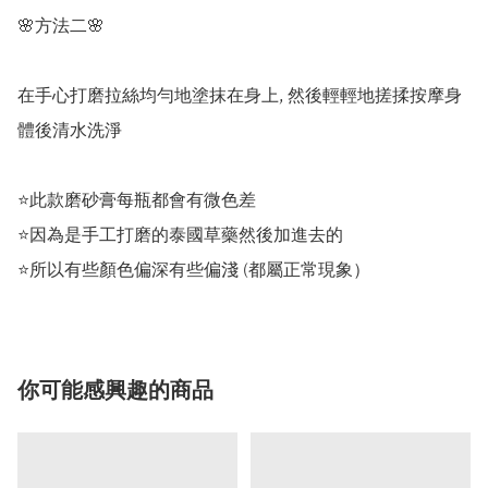
🌸方法二🌸

在手心打磨拉絲均勻地塗抹在身上, 然後輕輕地搓揉按摩身
體後清水洗淨

⭐️此款磨砂膏每瓶都會有微色差

⭐️因為是手工打磨的泰國草藥然後加進去的

⭐️所以有些顏色偏深有些偏淺 (都屬正常現象）
你可能感興趣的商品