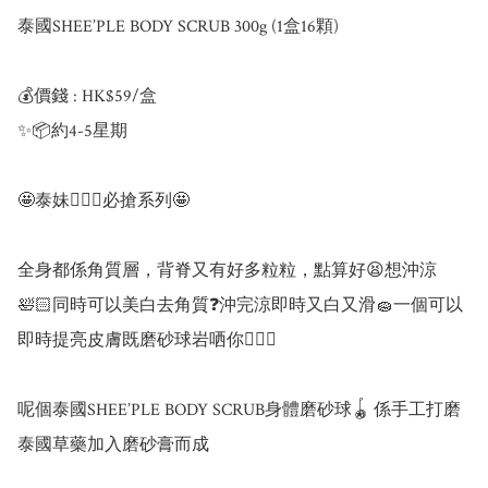
泰國SHEE’PLE BODY SCRUB 300g (1盒16顆)

💰價錢 : HK$59/盒

✨📦約4-5星期

🤩泰妹🙎🏽‍♀️必搶系列🤩

全身都係角質層，背脊又有好多粒粒，點算好😫想沖涼
🛀🏻同時可以美白去角質❓沖完涼即時又白又滑🧽一個可以
即時提亮皮膚既磨砂球岩哂你🧖🏻‍♀️

呢個泰國SHEE’PLE BODY SCRUB身體磨砂球🪀 係手工打磨
泰國草藥加入磨砂膏而成
