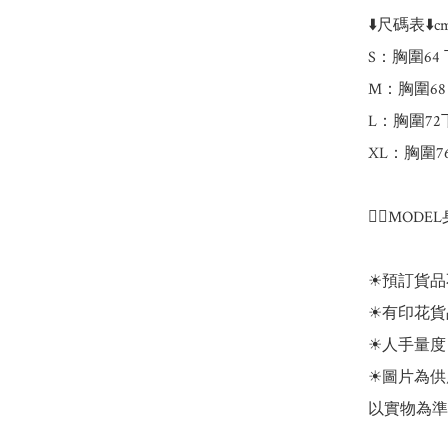
⬇️尺碼表⬇️cm
S：胸圍64 
M：胸圍68 
L：胸圍72下
XL：胸圍76
🧘‍♂️MODE
☀預訂貨品
☀有印花貨
☀人手量度 
☀圖片為供