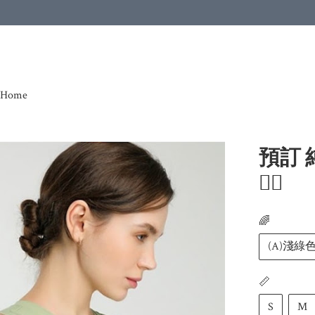
Home
預訂
🧘‍♂️
🌈
(A)淺綠
📏
S
M