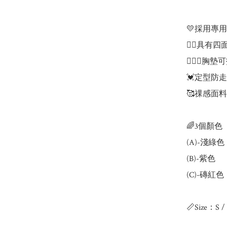
💛採用專
👍🏻具有四
💁🏻‍♀️
💓定型防
🥰祼感面料
🌈3個顏色

(A)-淺綠色

(B)-紫色

(C)-磚紅色

📏Size：S / 