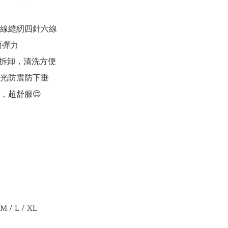
用線縫紉四針六線

面彈力

胸墊可拆卸，清洗方便

走光防震防下垂

，超舒服😌

M / L / XL
