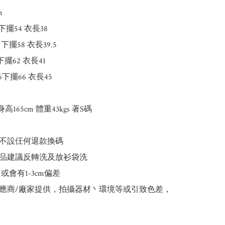


下擺54 衣長38

下擺58 衣長39.5

擺62 衣長41

下擺66 衣長45

L身高165cm 體重43kgs 著S碼

不設仼何退款換碼

品建議反轉洗及放衫袋洗

或會有1-3cm偏差

應商/廠家提供，拍攝器材丶環境等或引致色差，