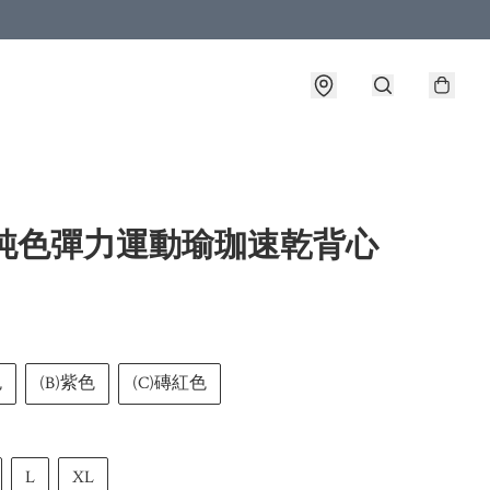
 純色彈力運動瑜珈速乾背心
色
(B)紫色
(C)磚紅色
L
XL