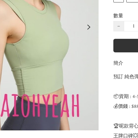
數量
−
簡介
預訂 純色彈
📦貨期 : 4
💰價錢 : $8
🏆呢款背心內
王牌口碑💥