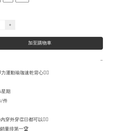
+
加至購物車
−
力運動瑜珈速乾背心🧘‍♂️

-5星期

8/件

穿外穿👏🏻都可以❤️‍🔥

銷量排第一🏆
