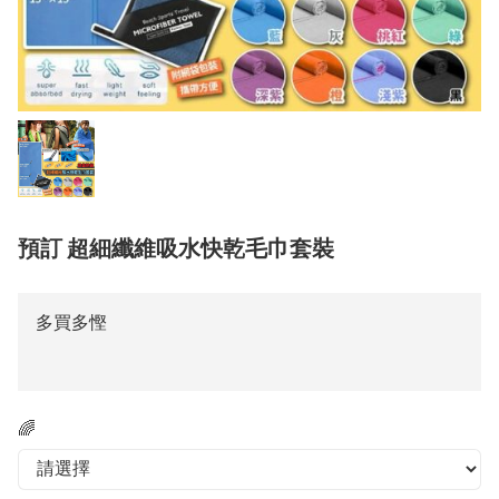
預訂 超細纖維吸水快乾毛巾套裝
多買多慳
🌈