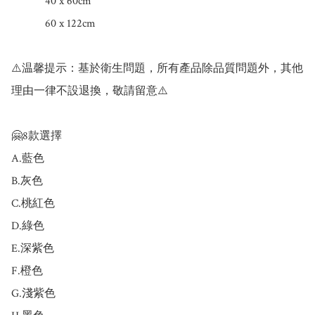
　　　40 x 60cm

　　　60 x 122cm

⚠️温馨提示：基於衛生問題，所有產品除品質問題外，其他
理由一律不設退換，敬請留意⚠️

🤗8款選擇

A.藍色

B.灰色

C.桃紅色

D.綠色

E.深紫色

F.橙色

G.淺紫色
