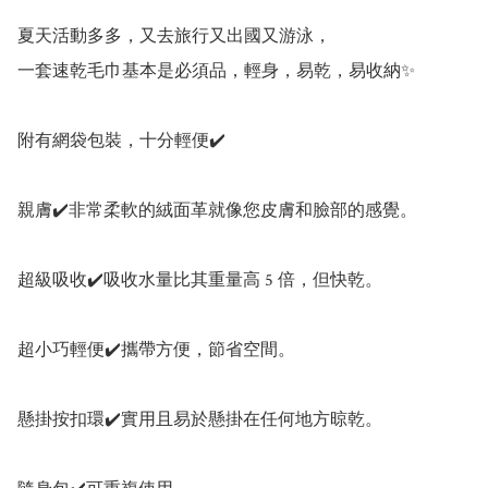
夏天活動多多，又去旅行又出國又游泳，

一套速乾毛巾基本是必須品，輕身，易乾，易收納✨

附有網袋包裝，十分輕便✔️

親膚✔️非常柔軟的絨面革就像您皮膚和臉部的感覺。

超級吸收✔️吸收水量比其重量高 5 倍，但快乾。

超小巧輕便✔️攜帶方便，節省空間。

懸掛按扣環✔️實用且易於懸掛在任何地方晾乾。
