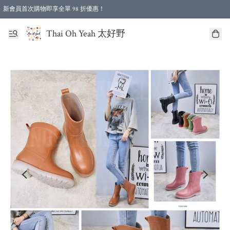
新會員首次購物即享全單 98 折優惠！
特選會員可享全單低至 96 折優惠！
Thai Oh Yeah 太好野