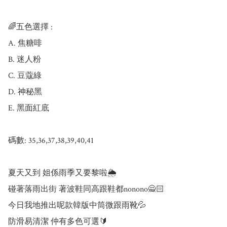
🌈五色選擇 :

A. 焦糖啡

B. 迷人粉

C. 豆蔻綠

D. 神秘黑

E. 黑面紅底

碼數: 35,36,37,38,39,40,41

夏天又到 姐係雨季又要黎啦🌦️

碰著落雨出街 著波鞋同高跟鞋都nonono🙅🏻

今日我地推出呢款韓版中筒微跟雨靴💦

防滑易清潔 仲有多色可選🔰
