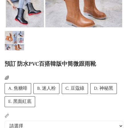
預訂 防水PVC百搭韓版中筒微跟雨靴
🌈
A. 焦糖啡
B. 迷人粉
C. 豆蔻綠
D. 神秘黑
E. 黑面紅底
📏