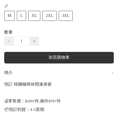
📏
M
L
XL
2XL
3XL
數量
−
+
加至購物車
簡介
−
預訂 韓國極簡休閒連身裙

💰零售價：$109/件,兩件$99/件

📦預計到貨：4-5星期
