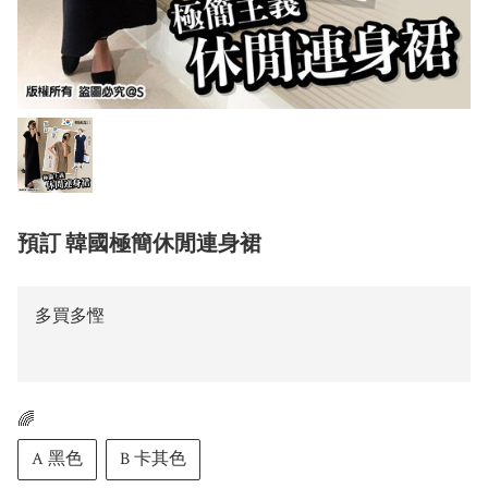
預訂 韓國極簡休閒連身裙
多買多慳
🌈
A 黑色
B 卡其色