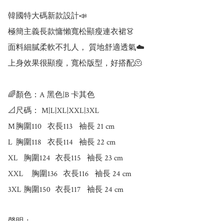
韓國特大碼新款設計📣

極簡主義長款慵懶寬松顯瘦連衣裙👗

面料細膩柔軟不扎人， 質地舒適透氣☁️

上身效果很顯瘦，寬松版型，好搭配🫠

🌈顏色：A 黑色|B 卡其色 

📐尺碼： M|L|XL|XXL|3XL

M	胸圍110	衣長113	袖長 21 cm

L	胸圍118	衣長114	袖長 22 cm

XL	胸圍124	衣長115	袖長 23 cm

XXL	胸圍136	衣長116	袖長 24 cm

3XL	胸圍150	衣長117	袖長 24 cm
