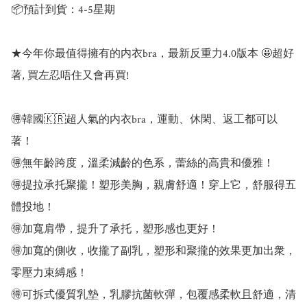
📦預計到貨：4-5星期

★今年你最值得擁有的内衣bra，最新反重力4.0版本 🤩超好
著, 買左忍唔住又會再買! 

🉐韓國🇰🇷超人氣的内衣bra，運動、休閑、返工都可以
著！

🉐無年齡跨度，溫柔減齡的色系，蕾絲的高貴和優雅！

🉐提拉承托聚攏！塑形美胸，親膚舒適！穿上它，舒服得五
體投地！

🉐加寬肩帶，提升了承托，塑形感也更好！

🉐加寬的側收，收攏了副乳，塑形和聚攏的效果更加出衆，
零壓力束縛感！

🉐可拆式優質乳墊，乳膠抗菌軟彈，包覆感柔軟且舒適，清