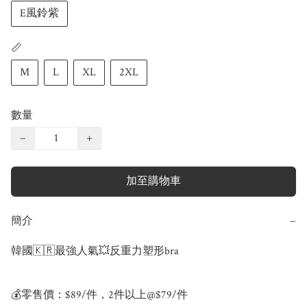
E風鈴紫
📏
M
L
XL
2XL
數量
−
+
加至購物車
簡介
−
韓國🇰🇷最強人氣💥反重力塑形bra

💰零售價：$89/件，2件以上@$79/件
