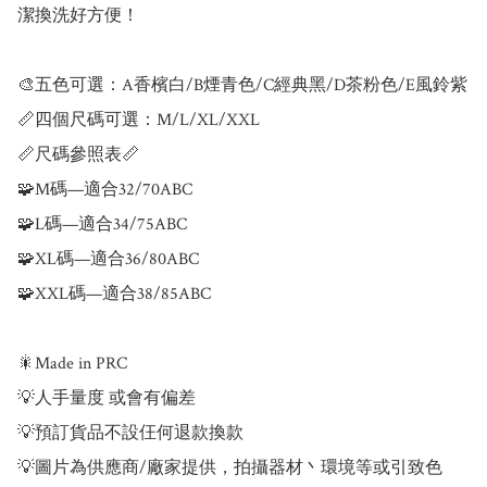
潔換洗好方便！

🎨五色可選：A香檳白/B煙青色/C經典黑/D茶粉色/E風鈴紫

📏四個尺碼可選：M/L/XL/XXL

📏尺碼參照表📏

🧩M碼—適合32/70ABC

🧩L碼—適合34/75ABC

🧩XL碼—適合36/80ABC

🧩XXL碼—適合38/85ABC

🎇Made in PRC

💡人手量度 或會有偏差

💡預訂貨品不設仼何退款換款

💡圖片為供應商/廠家提供，拍攝器材丶環境等或引致色