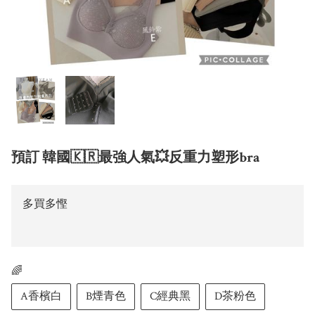
預訂 韓國🇰🇷最強人氣💥反重力塑形bra
多買多慳
🌈
A香檳白
B煙青色
C經典黑
D茶粉色