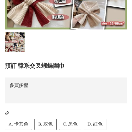
預訂 韓系交叉蝴蝶圍巾
多買多慳
🌈
A. 卡其色
B. 灰色
C. 黑色
D. 紅色