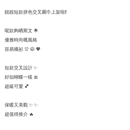
靚靚短款拼色交叉圍巾上架啦❗

呢款夠晒斯文 🌟

優雅時尚嘅風格

容易襯衫 👚 🧥 💖

短款交叉設計 ✨

好似蝴蝶一樣 🎀

超級可愛 💕

保暖又美觀 ✨ ✨

超值得推介 🔥
