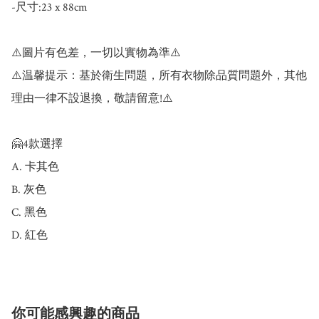
-尺寸:23 x 88cm

⚠️圖片有色差，一切以實物為準⚠️

⚠️温馨提示：基於衛生問題，所有衣物除品質問題外，其他
理由一律不設退換，敬請留意!⚠️

🤗4款選擇

A. 卡其色

B. 灰色

C. 黑色

你可能感興趣的商品