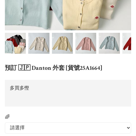
預訂 🇯🇵 Danton 外套 [貨號25A1664]
多買多慳
🌈