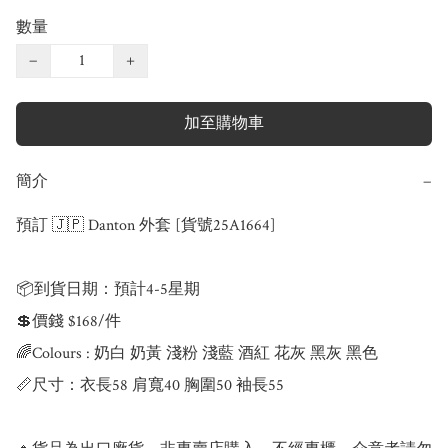
數量
−
+
加至購物車
簡介
−
預訂 🇯🇵 Danton 外套 [貨號25A1664]

📦到貨日期：預計4-5星期

💲價錢 $168/件

🌈Colours : 奶白 奶黃 淺粉 淺藍 酒紅 花灰 黑灰 黑色

📏尺寸：衣長58 肩寬40 胸圍50 袖長55
