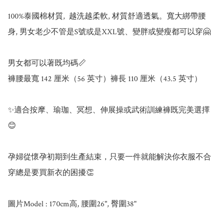
100%泰國棉材質,  越洗越柔軟, 材質舒適透氣。寬大綁帶腰
身, 男女老少不管是S號或是XXL號、變胖或變瘦都可以穿🤗

男女都可以著既均碼📏

褲腰最寬 142 厘米（56 英寸）褲長 110 厘米（43.5 英寸）

✨適合按摩、瑜珈、冥想、伸展操或武術訓練褲既完美選擇 
😊

孕婦從懷孕初期到生產結束，只要一件就能解決你衣服不合
穿總是要買新衣的困擾👏 
