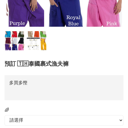
預訂 🇹🇭泰國裹式漁夫褲
多買多慳
🌈