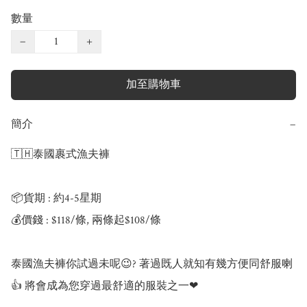
數量
−
+
加至購物車
簡介
−
🇹🇭泰國裹式漁夫褲

📦貨期 : 約4-5星期

💰價錢 : $118/條, 兩條起$108/條

泰國漁夫褲你試過未呢😉? 著過既人就知有幾方便同舒服喇
👍 將會成為您穿過最舒適的服裝之一❤
