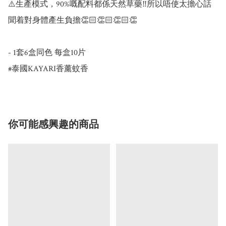
⚠️生產模式，90%嘅配料都係天然草藥‼️所以唔使太擔心話
聞着對身體產生負擔👏🏻👏🏻👏🏻👏

- 1套6盒同色 每盒10片

#泰國KAYARI香薰蚊香
你可能感興趣的商品