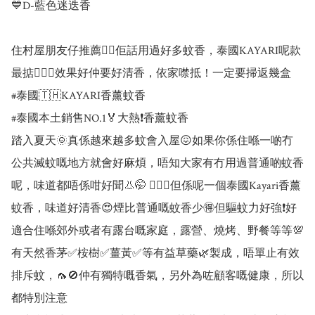
💙D-藍色迷迭香 

住村屋朋友仔推薦👍🏻佢話用過好多蚊香，泰國KAYARI呢款
最掂👍🏻😎效果好仲要好清香，依家噤抵！一定要掃返幾盒

#泰國🇹🇭KAYARI香薰蚊香

#泰國本土銷售NO.1🏅大熱❗香薰蚊香

踏入夏天🌞真係越來越多蚊會入屋😖如果你係住喺一啲冇
公共滅蚊嘅地方就會好麻煩，唔知大家有冇用過普通啲蚊香
呢，味道都唔係咁好聞👃🤭 💁🏻‍♀️但係呢一個泰國Kayari香薰
蚊香，味道好清香😍煙比普通嘅蚊香少🉐但驅蚊力好強❗好
適合住喺郊外或者有露台嘅家庭，露營、燒烤、野餐等等💯

有天然香茅✅桉樹✅薑黃✅等有益草藥🌿製成，唔單止有效
排斥蚊，🦟🚫仲有獨特嘅香氣，另外為咗顧客嘅健康，所以
都特別注意
