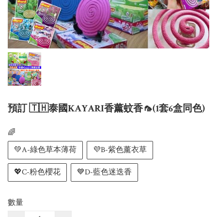
預訂 🇹🇭泰國KAYARI香薰蚊香🦟(1套6盒同色)
🌈
💚A-綠色草本薄荷
💜B-紫色薰衣草
💖C-粉色櫻花
💙D-藍色迷迭香
數量