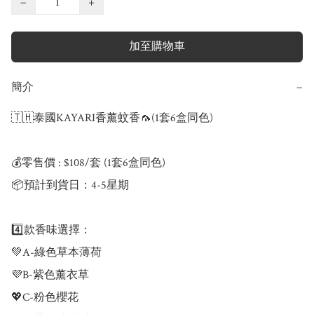
−
+
加至購物車
簡介
−
🇹🇭泰國KAYARI香薰蚊香🦟(1套6盒同色)

💰零售價 : $108/套 (1套6盒同色)

📦預計到貨日：4-5星期

4️⃣款香味選擇：

💚A-綠色草本薄荷

💜B-紫色薰衣草

💖C-粉色櫻花
