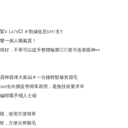
 1,670💥 ＃勁減低至$39/支‼️

響一個人嘅氣質！

好，不單可以提升整體輪廓🧏🏻‍♀️更可改善眼神👀
眉神器俾大家🤗＃一分鐘輕鬆修剪眉毛

360全向捕捉🉐簡單易用，毫無技術要求💯

編咁嘅手殘人士😆

關，使用方便簡單

燈，方便分辨雜毛
