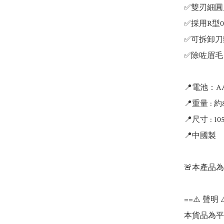
✅雙刃細圓
✅採用R型0
✅可拆卸刀
✅除咗眉毛
📍電池：A
📍重量 : 約8
📍尺寸 : 105
📍中國製

🚨本產品
==⚠️ 聲明 ⚠
本貨品為平