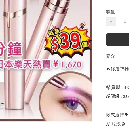
數量
−
簡介
🔥修眉神器
📦貨期 : 4
💰價錢 : $3
款式選擇💖

A) 玫瑰金
