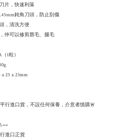
刀片，快速利落

.45mm鈍角刀頭，防止刮傷

頭，清洗方便

，仲可以修剪唇毛、腿毛

A（1粒）

0g

 x 25 x 23mm

為平行進口貨，不設任何保養，介意者慎購🚨

️==

行進口正貨
