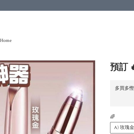
Home
預訂 
多買多慳
🌈
A) 玫瑰