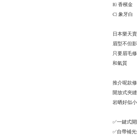
B) 香檳金

C) 象牙白

日本樂天賣緊¥
眉型不但影
只要眉毛修得
和氣質

推介呢款修
開放式夾縫
岩晒好似小
✅一鍵式開
✅自帶補光