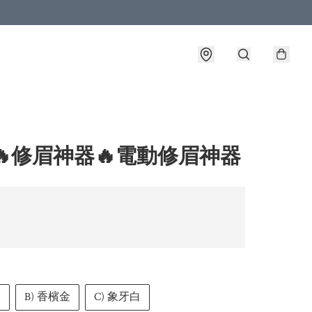
🔥修眉神器🔥電動修眉神器
金
B) 香檳金
C) 象牙白