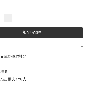
+
加至購物車
−
🔥電動修眉神器

-5星期

9/支, 兩支$29/支
