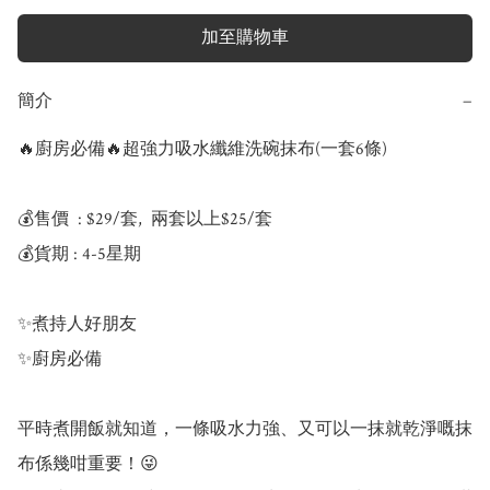
加至購物車
簡介
−
🔥廚房必備🔥超強力吸水纖維洗碗抹布(一套6條)

💰售價  : $29/套,  兩套以上$25/套

💰貨期 : 4-5星期

✨煮持人好朋友

✨廚房必備

平時煮開飯就知道，一條吸水力強、又可以一抹就乾淨嘅抹
布係幾咁重要！😜
