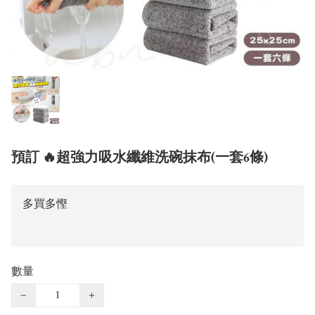
預訂 🔥超強力吸水纖維洗碗抹布(一套6條)
多買多慳
數量
−
+