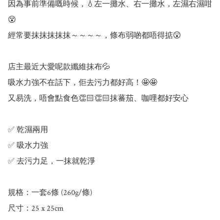
因為事前準備嘅時候，💧左一攤水、右一攤水，左濕右濕咁
😵

經常要抹抹抹抹抹～～～～，條布弱啲都唔得掂😲

店主最近大愛呢款纖維抹布💦

吸水力強不在話下，佢去污力都好高！🤩🤩

又易洗，唔會點食色👏🏻👏🏻抹蕃茄、咖哩都好安心

✅ 乾濕兩用

✅ 吸水力強

✅ 去污力足，一抹就乾淨

規格：一套6條 (260g/條)

尺寸：25 x 25cm
