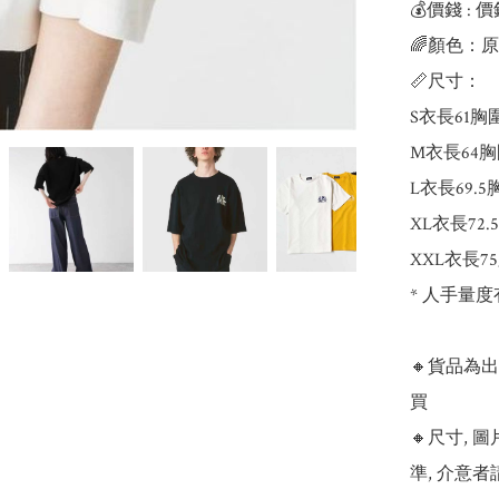
💰價錢 : 價
🌈顏色：原
📏尺寸：

S衣長61胸圍
M衣長64胸
L衣長69.5
XL衣長72.
XXL衣長75
* 人手量度
🔸貨品為
買

🔸尺寸,
準, 介意者