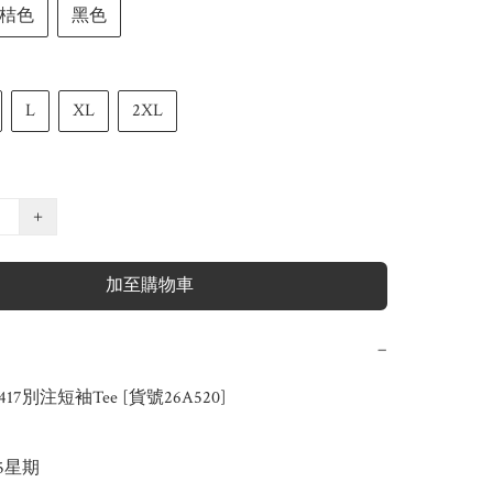
桔色
黑色
L
XL
2XL
+
加至購物車
−
.417別注短袖Tee [貨號26A520]

-5星期
