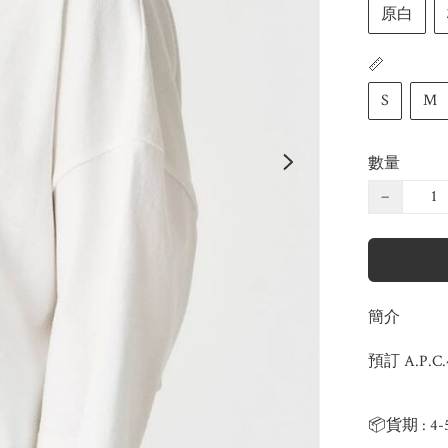
原白
📏
S
M
數量
−
簡介
預訂 A.P.C
📦貨期 : 4