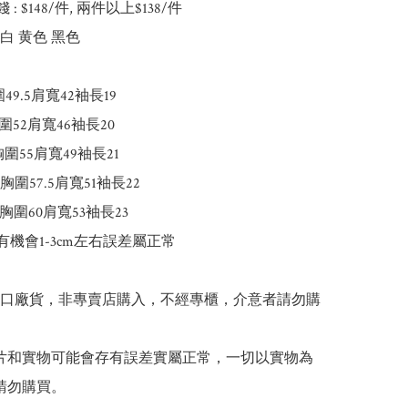
錢 : $148/件, 兩件以上$138/件

白 黄色 黑色

49.5肩寬42袖長19

圍52肩寬46袖長20

胸圍55肩寬49袖長21

5胸圍57.5肩寬51袖長22

胸圍60肩寬53袖長23

有機會1-3cm左右誤差屬正常

出口廠貨，非專賣店購入，不經專櫃，介意者請勿購
 圖片和實物可能會存有誤差實屬正常，一切以實物為
請勿購買。
