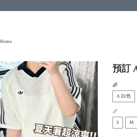
Home
預訂 
🌈
A 白色
📏
S
M