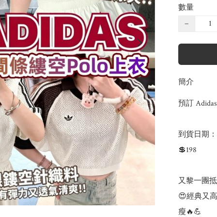
數量
−
簡介
預訂 Adida
到貨日期：預
💲198

又黎一團抵爆
😍經典又
瘦🔥💪
