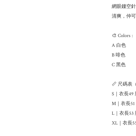
網眼鏤空針
清爽，仲可
🎨 Colors : 

A 白色 

B 啡色 

C 黑色

📏 尺碼表
S｜衣長49 胸
M｜衣長51 胸
L｜衣長53 胸
XL｜衣長55 