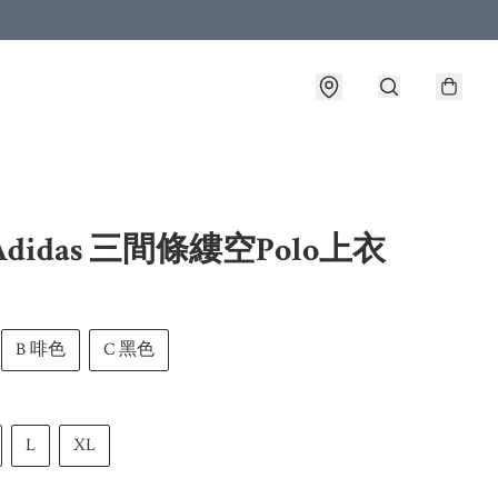
Adidas 三間條縷空Polo上衣
B 啡色
C 黑色
L
XL