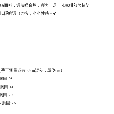
織面料，透氣唔會焗，彈力十足，依家咁熱著超娑
以隱約透出內搭，小小性感～💕

（手工測量或有1-3cm誤差，單位cm）

圍108 

圍114 

圍120 

胸圍126 
