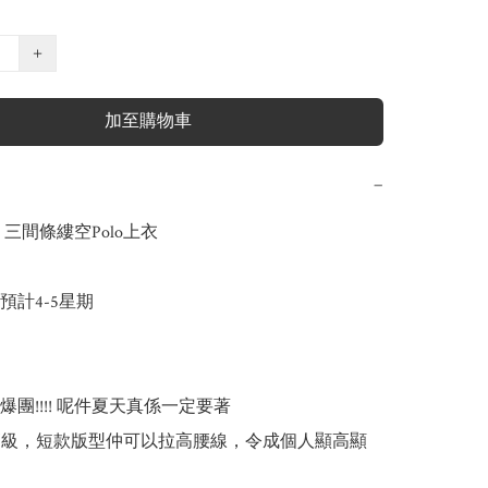
+
加至購物車
−
s 三間條縷空Polo上衣 

計4-5星期

團!!!! 呢件夏天真係一定要著

高級，短款版型仲可以拉高腰線，令成個人顯高顯