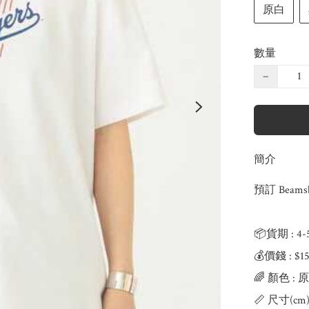
原白
數量
−
簡介
預訂 Beamsb
📦貨期 : 4
💰價錢 : $
🌈 顏色 : 
📏 尺寸(cm