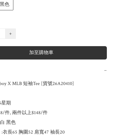
黑色
+
加至購物車
−
oy X MLB 短袖Tee [貨號26A20410]

-5星期

158/件, 兩件以上$148/件

原白 黑色

) :衣長65 胸圍52 肩寬47 袖長20
