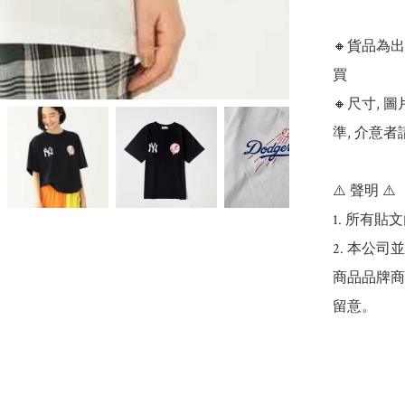
🔸貨品為
買

🔸尺寸,
準, 介意者
⚠️ 聲明 ⚠️

1. 所有
2. 本公
商品品牌商
留意。