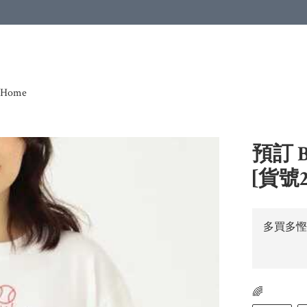
Home
預訂 B
[貨號2
多買多慳
🌈