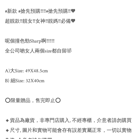
#新款 #搶先預購‼️‼️#搶先預購‼️🧡

超靚款‼️靚女‼️女神‼️靚媽‼️必備🧡

呢個撞色勁Sharp啊‼️‼️‼️

全公司啲女人兩個size都自留🤣

A)大Size: 49X48.5cm

B) 細Size: 32X40cm

⭕️限量贈品，售完即止⭕️

🔸貨品為廠貨，非專門店購入, 不經專櫃，介意者請勿購買

🔸尺寸, 圖片和實物可能會存有誤差實屬正常，一切以實物