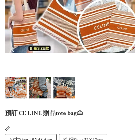
預訂 CE LINE 贈品tote bag👜
📏
A)大Size: 49X48.5cm
B) 細Size: 32X40cm