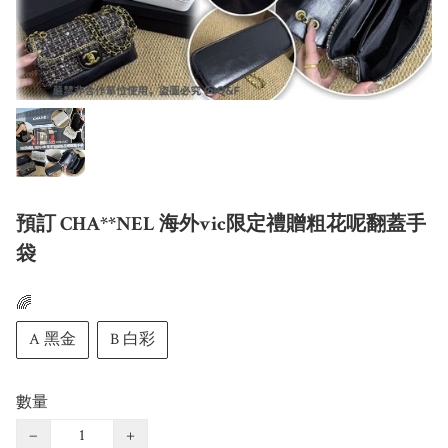
預訂 CHA**NEL 海外vic限定禮贈粗花呢翻蓋手
袋
🌈
A 黑金
B 白彩
數量
−
+