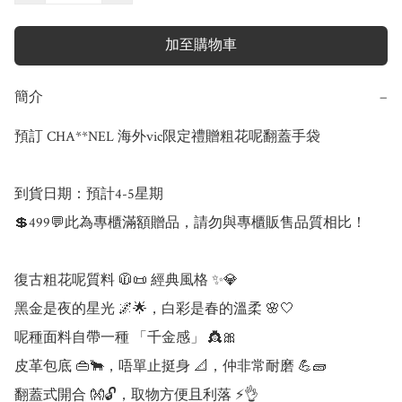
加至購物車
簡介
−
預訂 CHA**NEL 海外vic限定禮贈粗花呢翻蓋手袋 

到貨日期：預計4-5星期

💲499💬此為專櫃滿額贈品，請勿與專櫃販售品質相比！

復古粗花呢質料 🧥📜 經典風格 ✨💎 

黑金是夜的星光 🌌🌟，白彩是春的溫柔 🌸🤍 

呢種面料自帶一種 「千金感」 👸🎀 

皮革包底 👜🐂，唔單止挺身 📐，仲非常耐磨 💪🧱 

翻蓋式開合 👐🔓，取物方便且利落 ⚡👌 
