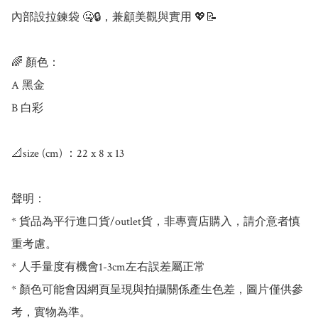
內部設拉鍊袋 🤐🔒，兼顧美觀與實用 💖📝

🌈 顏色：

A 黑金

B 白彩

📐size (cm) ：22 x 8 x 13

聲明：

* 貨品為平行進口貨/outlet貨，非專賣店購入，請介意者慎
重考慮。

* 人手量度有機會1-3cm左右誤差屬正常

* 顏色可能會因網頁呈現與拍攝關係產生色差，圖片僅供參
考，實物為準。