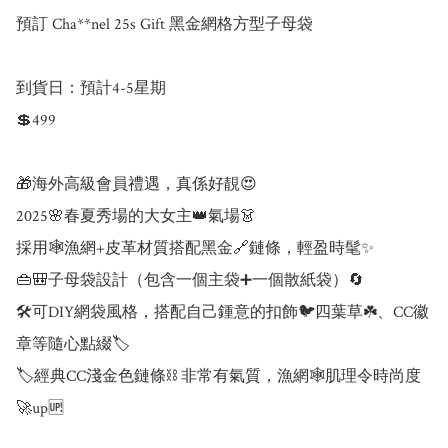
預訂 Cha**nel 25s Gift 黑金網格方型子母袋

到貨日：預計4-5星期

💲499

🎁海外高級會員禮遇，真係好靚😍

2025🌸春夏秀場的大女主👑氣場👗

採用🕸️漁網+皮革材質搭配黑金🔗鏈條，輕盈時髦✨

👜🎒子母袋設計（包含一個主袋➕一個散紙袋）🔄

🛠️可DIY網袋風格，搭配自己鍾意的扣飾🐦四葉草☘️、CC徽
章等隨心點綴🏷️

🏷️經典CC淺金色鏈條⛓️ 非常有氣質，漁網🕸️肌理令時尚度
🚀up🆙
