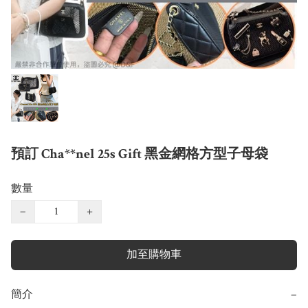
預訂 Cha**nel 25s Gift 黑金網格方型子母袋
數量
−
+
加至購物車
簡介
−