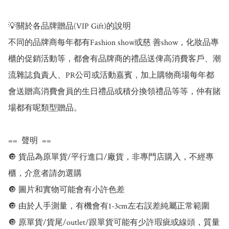
💡關於各品牌贈品(VIP Gift)的說明 

不同的品牌商每年都有Fashion show或慈 善show，化妝品專
櫃的促銷活動等，都會有品牌商的禮品送俾高消費客戶、潮
流雜誌負責人、PR公司或活動嘉賓，加上購物商場每年都
會送贈高消費會員的生日禮品或積分換領禮品等等，仲有賭
場都有呢類型贈品。

== ️ 聲明  ️==

🔘 貨品為原單貨/平行進口/廠貨，非專門店購入，不經專
櫃，介意者請勿選購

🔘 圖片和實物可能會有小許色差

🔘 由於人手測量，有機會有1-3cm左右誤差純屬正常範圍

🔘 原單貨/貨尾/outlet/跟單貨可能有少許瑕疵或線頭，質量