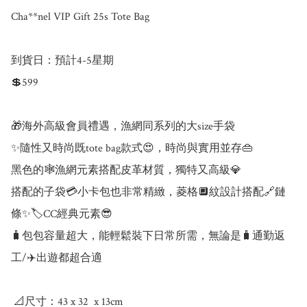
Cha**nel VIP Gift 25s Tote Bag

到貨日：預計4-5星期

💲599

🎁海外高級會員禮遇，漁網同系列的大size手袋

✨隨性又時尚既tote bag款式😍，時尚與實用並存👜

黑色的🕸️漁網元素搭配皮革材質，獨特又高級💎

搭配的子袋💳小卡包也非常精緻，菱格🔲紋設計搭配🔗鏈
條✨🏷️CC經典元素😎

🧳包包容量超大，能輕鬆裝下日常所需，無論是🧳通勤返
工/✈️出遊都超合適

 📐尺寸：43 x 32  x 13cm
