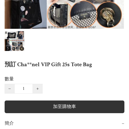
預訂 Cha**nel VIP Gift 25s Tote Bag
數量
−
+
加至購物車
簡介
−