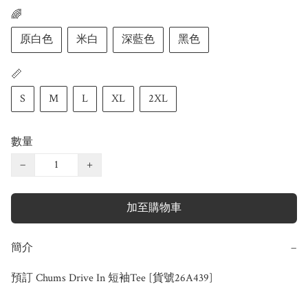
🌈
原白色
米白
深藍色
黑色
📏
S
M
L
XL
2XL
數量
−
+
加至購物車
簡介
−
預訂 Chums Drive In 短袖Tee [貨號26A439]
