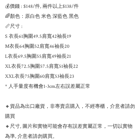
💰價錢 : $148/件, 兩件以上$138/件

🌈顏色：原白色 米色 深藍色 黑色

📏尺寸 : 

S 衣長61胸圍49.5肩寬42袖長19

M衣長64胸圍52肩寬46袖長20

L衣長69.5胸圍55肩寬49袖長21

XL衣長72.5胸圍57.5肩寬51袖長22

XXL衣長75胸圍60肩寬53袖長23

* 人手量度有機會1-3cm左右誤差屬正常

🔸貨品為出口廠貨，非專賣店購入，不經專櫃，介意者請勿
購買

🔸尺寸, 圖片和實物可能會存有誤差實屬正常，一切以實物
為準, 介意者請勿購買。
