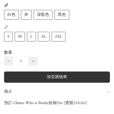
🌈
白色
米
深藍色
黑色
📏
S
M
L
XL
2XL
數量
−
+
加至購物車
簡介
−
預訂 Chums Who is Booby短袖Tee [貨號25A261]
