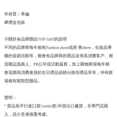
🌸材質：草編

🎁禮盒包裝

💡關於各品牌贈品(VIP Gift)的說明 

不同的品牌商每年都有Fashion show或慈 善show，化妝品專
櫃的促銷活動等，都會有品牌商的禮品送俾高消費客戶、潮
流雜誌負責人、PR公司或活動嘉賓，加上購物商場每年都
會送贈高消費會員的生日禮品或積分換領禮品等等，仲有賭
場都有呢類型贈品。

聲明：

* 貨品為平行進口貨/outlet貨/外貿出口廠貨，非專門店購
入，請介意者慎重考慮。
