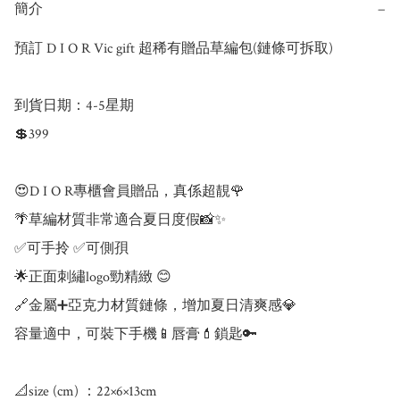
簡介
−
預訂 D I O R Vic gift 超稀有贈品草編包(鏈條可拆取)

到貨日期：4-5星期

💲399

😍D I O R專櫃會員贈品，真係超靚🌹

🌴草編材質非常適合夏日度假📸✨

✅可手拎 ✅可側孭

🌟正面刺繡logo勁精緻 😊

🔗金屬➕亞克力材質鏈條，增加夏日清爽感💎

容量適中，可裝下手機📱唇膏💄鎖匙🔑

📐size (cm) ：22×6×13cm
