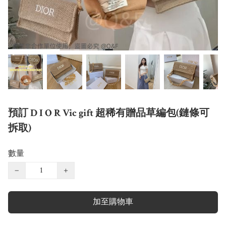
預訂 D I O R Vic gift 超稀有贈品草編包(鏈條可
拆取)
數量
−
+
加至購物車