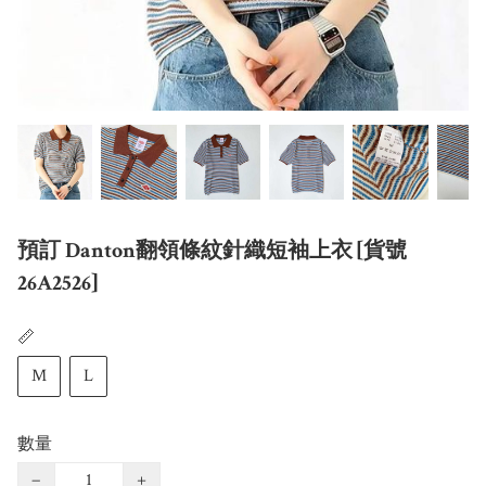
預訂 Danton翻領條紋針織短袖上衣 [貨號
26A2526]
📏
M
L
數量
−
+