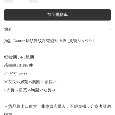
加至購物車
簡介
−
預訂 Danton翻領條紋針織短袖上衣 [貨號26A2526]

📦貨期 : 4-5星期

💰價錢 : $198/件

📏 尺寸(cm) : 

M衣長55肩寬35胸圍50袖長23

L衣長57肩寬36胸圍52袖長24

🔸貨品為出口廠貨，非專賣店購入，不經專櫃，介意者請勿
購買
