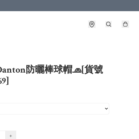
Danton防曬棒球帽🧢[貨號
69]
+