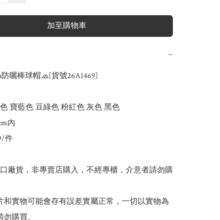
加至購物車
−
n防曬棒球帽🧢[貨號26A1469]

色 寶藍色 豆綠色 粉紅色 灰色 黑色

cm內

9/件

出口廠貨，非專賣店購入，不經專櫃，介意者請勿購
 圖片和實物可能會存有誤差實屬正常，一切以實物為
請勿購買。
