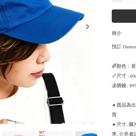
簡介
預訂 Danto
🌈顏色：黃
📏尺寸 : 60
💰價錢 : $9
🔸貨品為
買

🔸尺寸,
準, 介意者