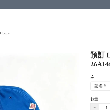
Home
預訂 
26A14
🌈
數量
−