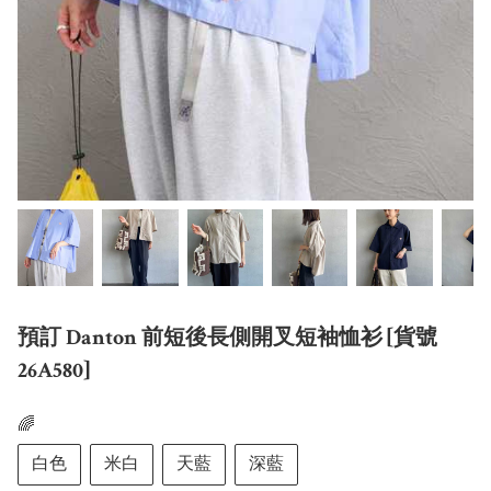
預訂 Danton 前短後長側開叉短袖恤衫 [貨號
26A580]
🌈
白色
米白
天藍
深藍