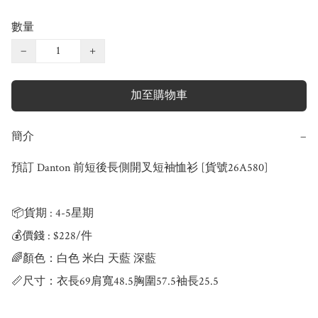
數量
−
+
加至購物車
簡介
−
預訂 Danton 前短後長側開叉短袖恤衫 [貨號26A580]

📦貨期 : 4-5星期

💰價錢 : $228/件

🌈顏色：白色 米白 天藍 深藍

📏尺寸：衣長69肩寬48.5胸圍57.5袖長25.5
