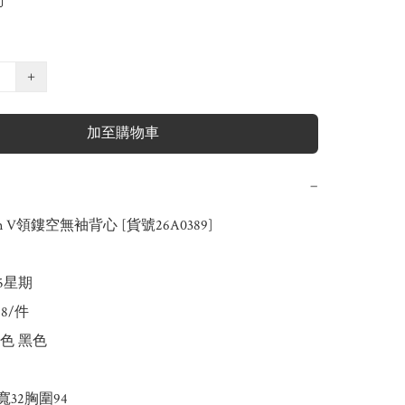
+
加至購物車
−
on V領鏤空無袖背心 [貨號26A0389]

-5星期

8/件

色 黑色

32胸圍94
