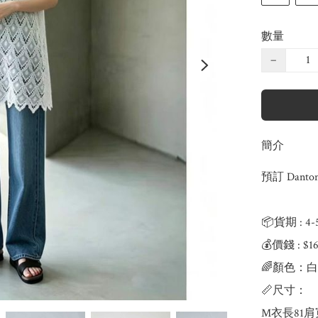
數量
−
簡介
預訂 Dant
📦貨期 : 4
💰價錢 : $16
🌈顏色：白
📏尺寸：

M衣長81肩寬