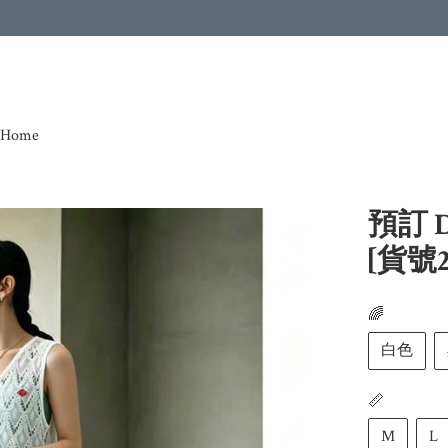
Home
預訂 
[貨號2
🌈
白色
📏
M
L