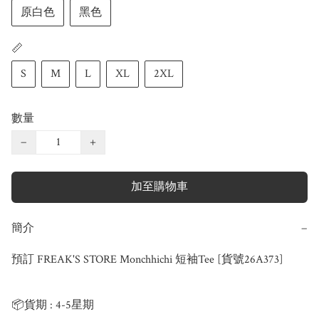
原白色
黑色
📏
S
M
L
XL
2XL
數量
−
+
加至購物車
簡介
−
預訂 FREAK'S STORE Monchhichi 短袖Tee [貨號26A373]

📦貨期 : 4-5星期
