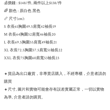
💰價錢 : $148/件, 兩件以上$138/件

🌈 顏色 : 原白色 黑色

📏 尺寸(cm):

S 衣長61胸圍49.5肩寬42袖長19

M 衣長64胸圍52肩寬46袖長20

L 衣長69.5胸圍55肩寬49袖長21

XL 衣長72.5胸圍57.5肩寬51袖長22

XXL 衣長75胸圍60肩寬53袖長23

🔸貨品為出口廠貨，非專賣店購入，不經專櫃，介意者請勿
購買

🔸尺寸, 圖片和實物可能會存有誤差實屬正常，一切以實物
為準, 介意者請勿購買。
