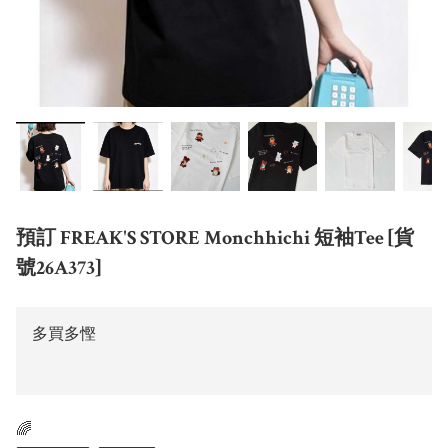
預訂 FREAK'S STORE Monchhichi 短袖Tee [貨
號26A373]
多買多慳
🌈