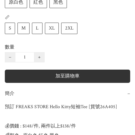
原白色
紅色
黑色
📏
S
M
L
XL
2XL
數量
−
+
加至購物車
簡介
−
預訂 FREAKS STORE Hello Kitty短袖Tee [貨號26A405]

💰價錢 : $148/件, 兩件以上$138/件
