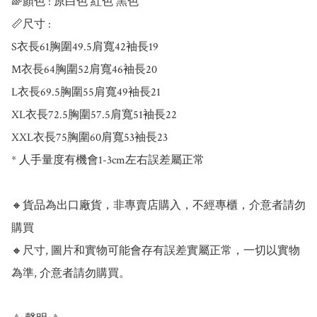
🌈顏色 : 原白色 紅色 黑色 

📏尺寸 : 

S衣長61胸圍49.5肩寬42袖長19

M衣長64胸圍52肩寬46袖長20

L衣長69.5胸圍55肩寬49袖長21

XL衣長72.5胸圍57.5肩寬51袖長22

XXL衣長75胸圍60肩寬53袖長23

* 人手量度有機會1-3cm左右誤差屬正常

🔸貨品為出口廠貨，非專賣店購入，不經專櫃，介意者請勿
購買

🔸尺寸, 圖片和實物可能會存有誤差實屬正常，一切以實物
為準, 介意者請勿購買。
