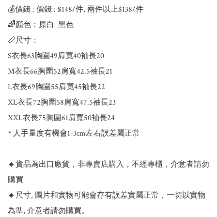
💰價錢 : 價錢 : $148/件, 兩件以上$138/件

🌈顏色：原白  黑色

📏尺寸：

S衣長63胸圍49肩寬40袖長20

M衣長66胸圍52肩寬42.5袖長21

L衣長69胸圍55肩寬45袖長22

XL衣長72胸圍58肩寬47.5袖長23

XXL衣長75胸圍61肩寬50袖長24

* 人手量度有機會1-3cm左右誤差屬正常

🔸貨品為出口廠貨，非專賣店購入，不經專櫃，介意者請勿
購買

🔸尺寸, 圖片和實物可能會存有誤差實屬正常，一切以實物
為準, 介意者請勿購買。
