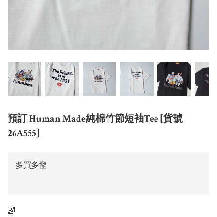
預訂 Human Made純棉竹節短袖Tee [貨號
26A555]
多買多慳
🌈