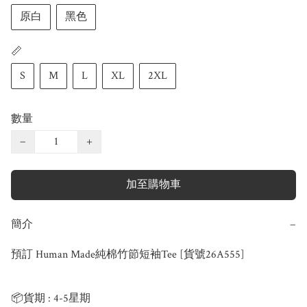
原白
黑色
📏
S
M
L
XL
2XL
數量
−
+
加至購物車
簡介
−
預訂 Human Made純棉竹節短袖Tee [貨號26A555]

📦貨期 : 4-5星期
