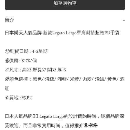
加至購物車
簡介
−
日本樂天人氣品牌 新款Legato Largo單肩斜揹超輕PU手袋

📦到貨日期 : 4-5星期

💰價錢 : $178/個

📏尺寸 : 高22 帶長37 闊32 厚15 

🌈顏色選擇：黑色/ 淺棕/ 湖藍/ 米黃/ 肉粉/ 淺綠/ 黃色/ 酒
紅

🎇質地 : 軟PU 

日本人氣品牌👉🏼 Legato Largo的設計簡約時尚，呢個品牌深
受歡迎、而且非常實用時尚，值得推介🤩🤩🤩
