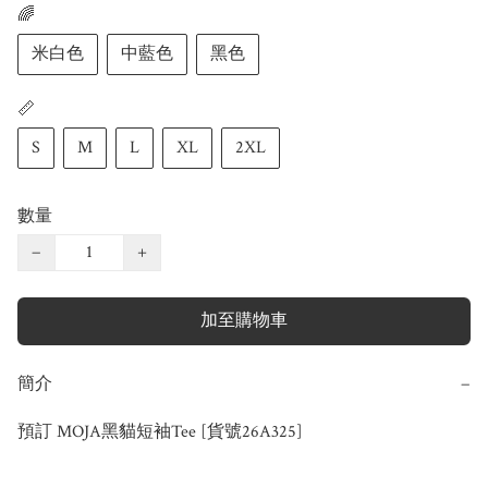
🌈
米白色
中藍色
黑色
📏
S
M
L
XL
2XL
數量
−
+
加至購物車
簡介
−
預訂 MOJA黑貓短袖Tee [貨號26A325]
