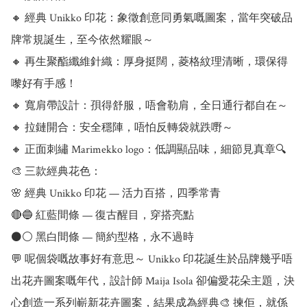
🔸 經典 Unikko 印花：象徵創意同勇氣嘅圖案，當年突破品
牌常規誕生，至今依然耀眼～

🔸 再生聚酯纖維針織：厚身挺闊，菱格紋理清晰，環保得
嚟好有手感！

🔸 寬肩帶設計：孭得舒服，唔會勒肩，全日通行都自在～

🔸 拉鏈開合：安全穩陣，唔怕反轉袋就跌嘢～

🔸 正面刺繡 Marimekko logo：低調顯品味，細節見真章🔍

🎨 三款經典花色：

🌸 經典 Unikko 印花 — 活力百搭，四季常青

🔴🔵 紅藍間條 — 復古醒目，穿搭亮點

⚫⚪ 黑白間條 — 簡約型格，永不過時

💬 呢個袋嘅故事好有意思～ Unikko 印花誕生於品牌幾乎唔
出花卉圖案嘅年代，設計師 Maija Isola 卻偏愛花朵主題，決
心創造一系列嶄新花卉圖案，結果成為經典🎨 揀佢，就係