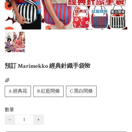
預訂 Marimekko 經典針織手袋🌺
🌈
A 經典花
B 紅藍間條
C 黑白間條
數量
−
+