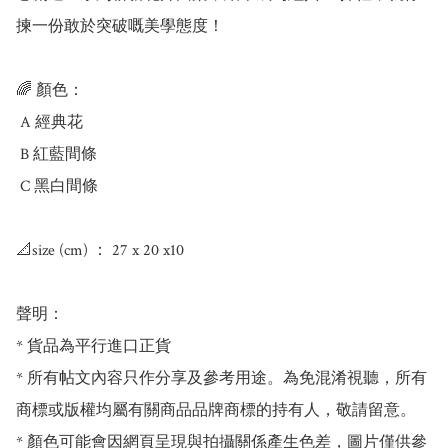
揀一份敢於突破嘅美學態度！

🌈 顏色：

 A 經典花 

 B 紅藍間條 

 C 黑白間條 

📐size (cm) ： 27 x 20 x10

聲明：

* 貨品為平行進口正貨

* 所有帖文內容只作分享及參考用途。為免混淆視聽，所有
商標或版權均屬有關商品品牌商標的持有人，敬請留意。

* 顏色可能會因網頁呈現與拍攝關係產生色差，圖片僅供參