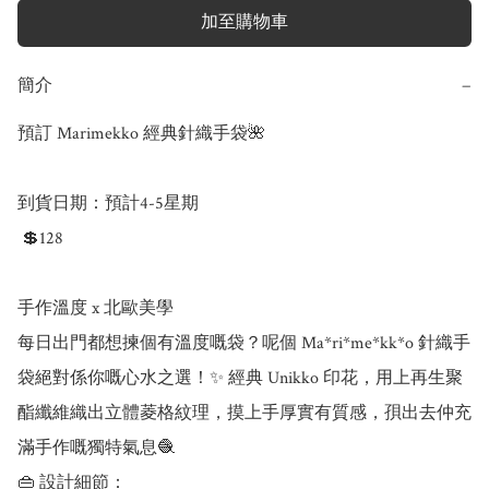
加至購物車
簡介
−
預訂 Marimekko 經典針織手袋🌺

到貨日期：預計4-5星期

 💲128

手作溫度 x 北歐美學

每日出門都想揀個有溫度嘅袋？呢個 Ma*ri*me*kk*o 針織手
袋絕對係你嘅心水之選！✨ 經典 Unikko 印花，用上再生聚
酯纖維織出立體菱格紋理，摸上手厚實有質感，孭出去仲充
滿手作嘅獨特氣息🧶

👜 設計細節：
