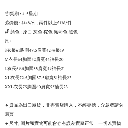
📦貨期 : 4-5星期

💰價錢 : $148/件, 兩件以上$138/件

🌈 顏色 : 原白 灰色 棕色 霧藍色 黑色

尺寸：

S衣長61胸圍49.5肩寬42袖長19

M衣長64胸圍52肩寬46袖長20

L衣長69.5胸圍55肩寬49袖長21

XL衣長72.5胸圍57.5肩寬51袖長22

XXL衣長75胸圍60肩寬53袖長23

🔸貨品為出口廠貨，非專賣店購入，不經專櫃，介意者請勿
購買

🔸尺寸, 圖片和實物可能會存有誤差實屬正常，一切以實物