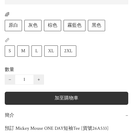
🌈
原白
灰色
棕色
霧藍色
黑色
📏
S
M
L
XL
2XL
數量
−
+
加至購物車
簡介
−
預訂 Mickey Mouse ONE DAY短袖Tee [貨號26A533]
