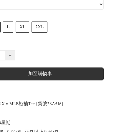
L
XL
2XL
+
加至購物車
−
X x MLB短袖Tee [貨號26A516]

-5星期
