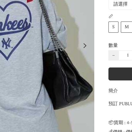
📏
S
M
數量
−
簡介
預訂 PUBLU
📦貨期 : 4