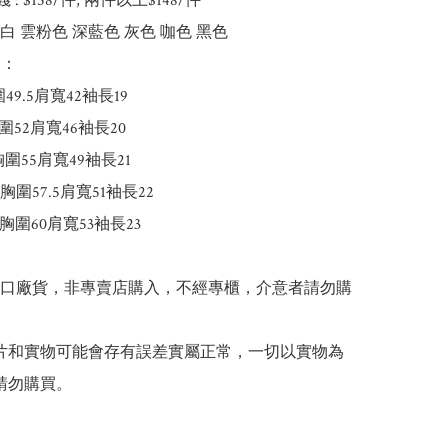
錢 : $158/件, 兩件以上$148/件

白 雲粉色 深藍色 灰色 咖色 黑色

：

49.5肩寬42袖長19

圍52肩寬46袖長20

胸圍55肩寬49袖長21

5胸圍57.5肩寬51袖長22

胸圍60肩寬53袖長23

出口廠貨，非專賣店購入，不經專櫃，介意者請勿購
 圖片和實物可能會存有誤差實屬正常，一切以實物為
請勿購買。
