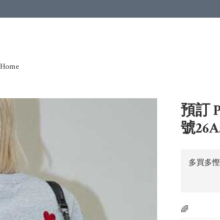
Home
預訂 P
號26A5
多買多慳
🌈