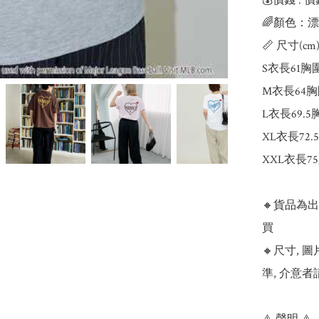
💰價錢 : 價
🌈顏色：漂
📏 尺寸(cm)
S衣長61胸圍
M衣長64胸
L衣長69.5
XL衣長72.
XXL衣長75
🔸貨品為
買

🔸尺寸,
準, 介意者