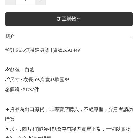
加至購物車
簡介
−
預訂 Polo無袖連身裙 [貨號26A1449]

🌈顏色：白藍

📏尺寸 : 衣長105肩寬45胸圍55

💰價錢 : $178/件

🔸貨品為出口廠貨，非專賣店購入，不經專櫃，介意者請勿
購買

🔸尺寸, 圖片和實物可能會存有誤差實屬正常，一切以實物