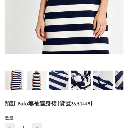
預訂 Polo無袖連身裙 [貨號26A1449]
數量
−
+