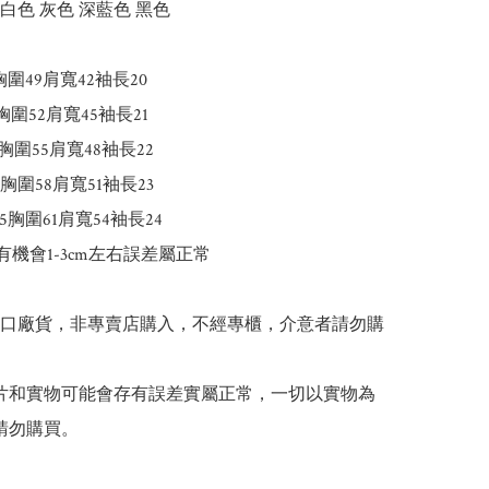
白色 灰色 深藍色 黑色

3胸圍49肩寬42袖長20

6胸圍52肩寬45袖長21

69胸圍55肩寬48袖長22

72胸圍58肩寬51袖長23

75胸圍61肩寬54袖長24

有機會1-3cm左右誤差屬正常

出口廠貨，非專賣店購入，不經專櫃，介意者請勿購
 圖片和實物可能會存有誤差實屬正常，一切以實物為
請勿購買。
