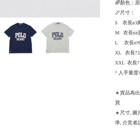
🌈顏色：原
📏尺寸：

S    衣長6
M   衣長6
L     衣長
XL   衣長
XXL  衣長
* 人手量度
🔸貨品為
買

🔸尺寸,
準, 介意者