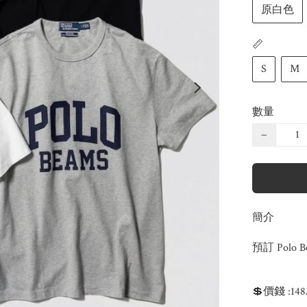
原白色
📏
S
M
數量
−
簡介
預訂 Polo 
💲價錢 :14