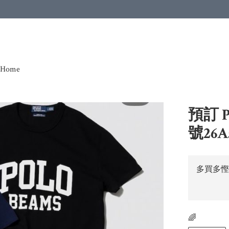
Home
預訂 P
號26A5
多買多慳
🌈