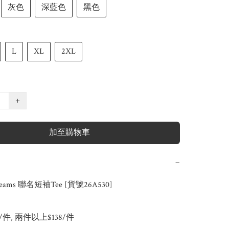
灰色
深藍色
黑色
L
XL
2XL
+
加至購物車
−
Beams 聯名短袖Tee [貨號26A530]

8/件, 兩件以上$138/件
