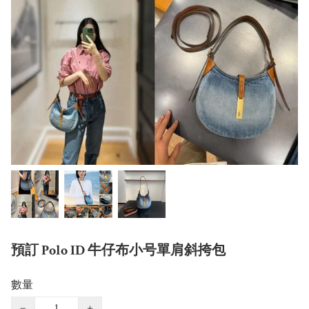
預訂 Polo ID 牛仔布小号單肩斜挎包
數量
−
+