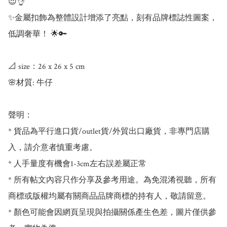
😍👌

✨金屬扣飾為整體設計增添了亮點，刻有品牌標誌性圖案，
低調奢華！ 🌟🔑

📐 size：26 x 26 x 5 cm

🌸材質: 牛仔

聲明：

* 貨品為平行進口貨/outlet貨/外貿出口廠貨，非專門店購
入，請介意者慎重考慮。

* 人手量度有機會1-3cm左右誤差屬正常

* 所有帖文內容只作分享及參考用途。為免混淆視聽，所有
商標或版權均屬有關商品品牌商標的持有人，敬請留意。

* 顏色可能會因網頁呈現與拍攝關係產生色差，圖片僅供參