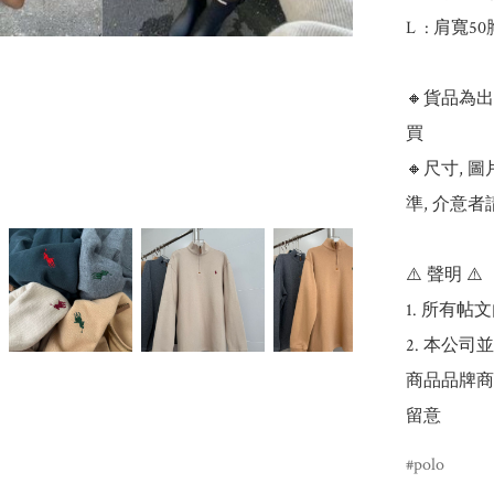
L  : 肩寬5
🔸貨品為
買

🔸尺寸,
準, 介意者
⚠️ 聲明 ⚠️

1. 所有
2. 本公
商品品牌商
留意
polo