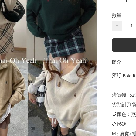
數量
−
簡介
預訂 Polo Ral
💰價錢 : $2
📦預計到貨 :
🌈顏色：燕
📏尺碼

M : 肩寬4