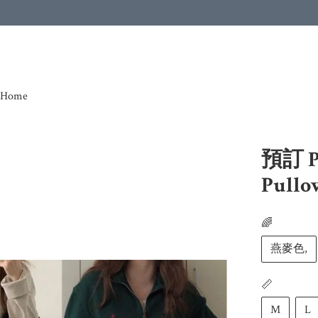
Home
預訂 Po
Pullo
🌈
燕麥色,
📏
M
L