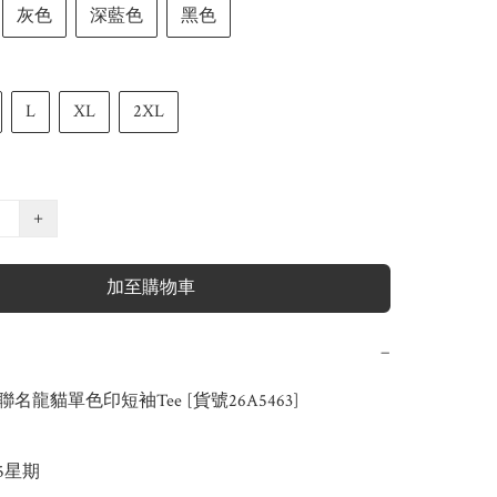
灰色
深藍色
黑色
L
XL
2XL
+
加至購物車
−
er聯名龍貓單色印短袖Tee [貨號26A5463]

-5星期
