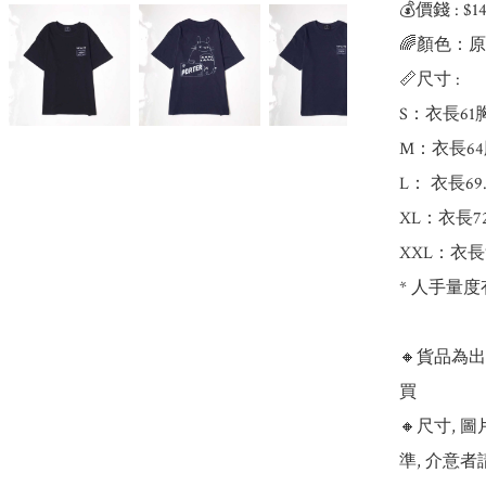
💰價錢 : $
🌈顏色：原
📏尺寸 : 

S：衣長61胸
M：衣長64胸
L： 衣長69.
XL：衣長72
XXL：衣長7
* 人手量度
🔸貨品為
買

🔸尺寸,
準, 介意者