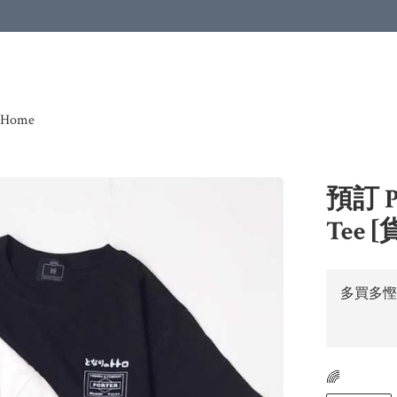
Home
預訂 
Tee [
多買多慳
🌈