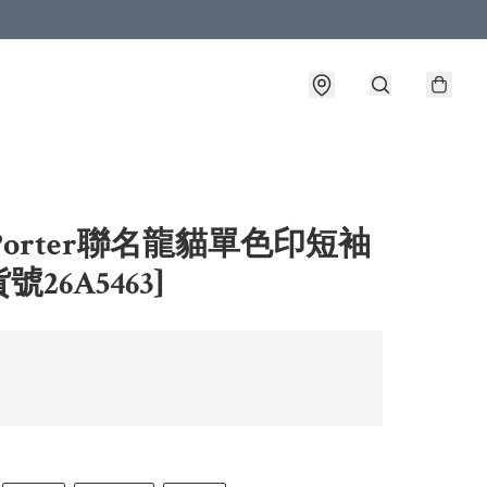
Porter聯名龍貓單色印短袖
貨號26A5463]