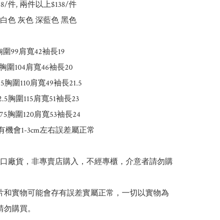
148/件, 兩件以上$138/件

白色 灰色 深藍色 黑色

圍99肩寬42袖長19

圍104肩寬46袖長20

5胸圍110肩寬49袖長21.5

.5胸圍115肩寬51袖長23

5胸圍120肩寬53袖長24

有機會1-3cm左右誤差屬正常

出口廠貨，非專賣店購入，不經專櫃，介意者請勿購
 圖片和實物可能會存有誤差實屬正常，一切以實物為
請勿購買。
