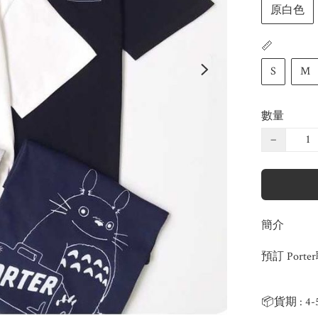
原白色
📏
S
M
數量
−
簡介
預訂 Port
📦貨期 : 4