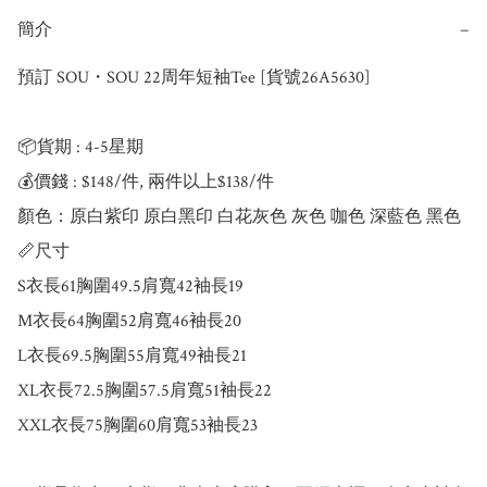
簡介
−
預訂 SOU・SOU 22周年短袖Tee [貨號26A5630]

📦貨期 : 4-5星期

💰價錢 : $148/件, 兩件以上$138/件

顏色：原白紫印 原白黑印 白花灰色 灰色 咖色 深藍色 黑色

📏尺寸

S衣長61胸圍49.5肩寬42袖長19

M衣長64胸圍52肩寬46袖長20

L衣長69.5胸圍55肩寬49袖長21

XL衣長72.5胸圍57.5肩寬51袖長22

XXL衣長75胸圍60肩寬53袖長23
