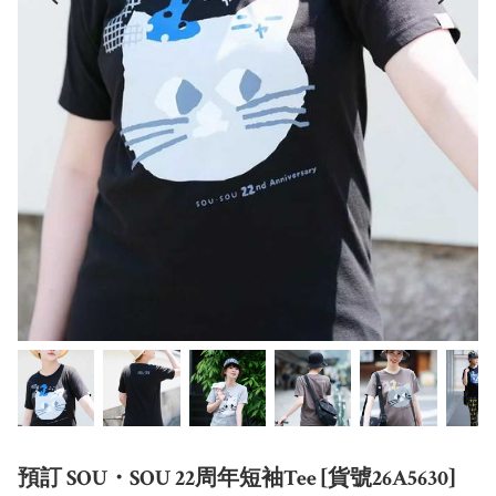
預訂 SOU・SOU 22周年短袖Tee [貨號26A5630]