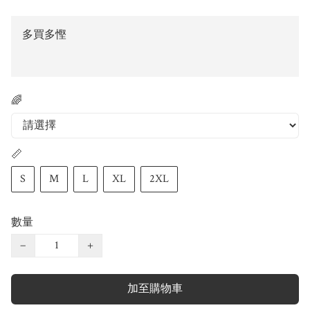
多買多慳
🌈
📏
S
M
L
XL
2XL
數量
−
+
加至購物車