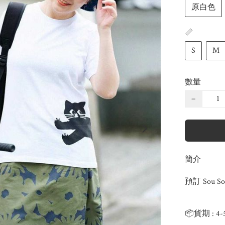
原白色
📏
S
M
數量
−
簡介
預訂 Sou S
📦貨期 : 4