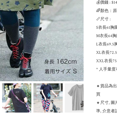
💰價錢 : $
🌈顏色：原
📏尺寸 : 

S衣長61胸圍
M衣長64胸
L衣長69.5
XL衣長72.
XXL衣長75
* 人手量度
🔸貨品為
買

🔸尺寸,
準, 介意者