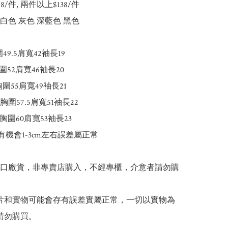
148/件, 兩件以上$138/件

白色 灰色 深藍色 黑色

49.5肩寬42袖長19

圍52肩寬46袖長20

胸圍55肩寬49袖長21

5胸圍57.5肩寬51袖長22

胸圍60肩寬53袖長23

有機會1-3cm左右誤差屬正常

出口廠貨，非專賣店購入，不經專櫃，介意者請勿購
 圖片和實物可能會存有誤差實屬正常，一切以實物為
請勿購買。
