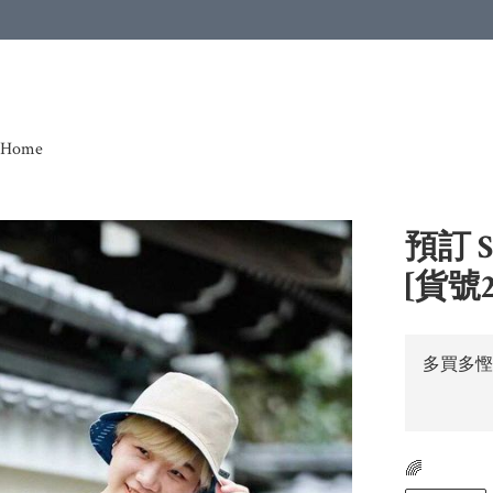
Home
預訂 
[貨號2
多買多慳
🌈