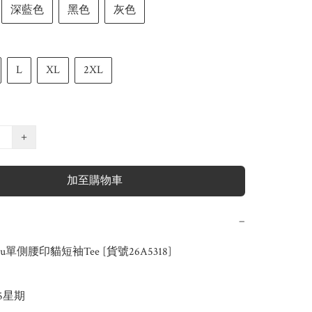
深藍色
黑色
灰色
L
XL
2XL
+
加至購物車
−
ou單側腰印貓短袖Tee [貨號26A5318] 

-5星期
