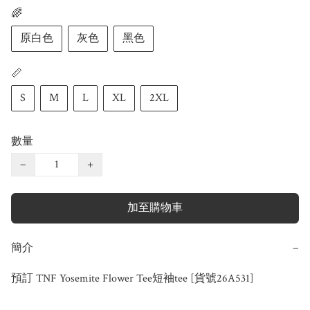
🌈
原白色
灰色
黑色
📏
S
M
L
XL
2XL
數量
−
+
加至購物車
簡介
−
預訂 TNF Yosemite Flower Tee短袖tee [貨號26A531]
