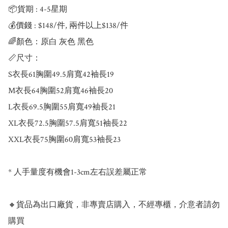
📦貨期 : 4-5星期

💰價錢 : $148/件, 兩件以上$138/件

🌈顏色：原白 灰色 黑色

📏尺寸：

S衣長61胸圍49.5肩寬42袖長19

M衣長64胸圍52肩寬46袖長20

L衣長69.5胸圍55肩寬49袖長21

XL衣長72.5胸圍57.5肩寬51袖長22

XXL衣長75胸圍60肩寬53袖長23

* 人手量度有機會1-3cm左右誤差屬正常

🔸貨品為出口廠貨，非專賣店購入，不經專櫃，介意者請勿
購買
