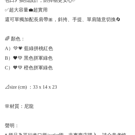
包口🔗插扣設計，防掉物更安心✅

✅超大容量💼超實用

還可單獨加配長肩帶🎀，斜挎、手提、單肩隨意切換🔄

🌈 顏色：

A）💚💗 藍綠拼桃紅色

B）🖤💚 黑色拼軍綠色

C）🧡💚 橙色拼軍綠色

📐size (cm) ：33 x 14 x 23

🌸材質：尼龍

聲明：
