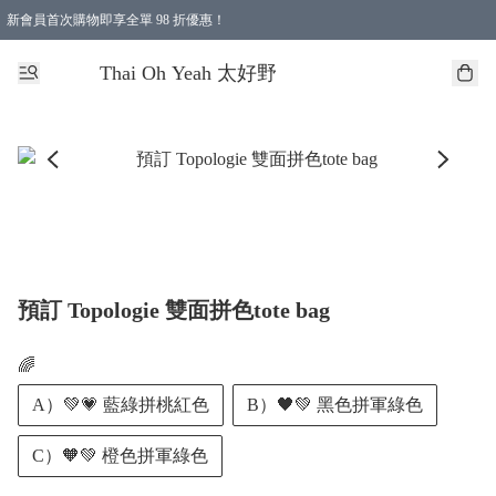
新會員首次購物即享全單 98 折優惠！
特選會員可享全單低至 96 折優惠！
Thai Oh Yeah 太好野
預訂 Topologie 雙面拼色tote bag
🌈
A）💚💗 藍綠拼桃紅色
B）🖤💚 黑色拼軍綠色
C）🧡💚 橙色拼軍綠色