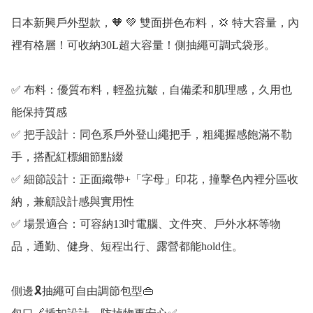
日本新興戶外型款，🧡 💚 雙面拼色布料，💢 特大容量，內
裡有格層！可收納30L超大容量！側抽繩可調式袋形。 

✅ 布料：優質布料，輕盈抗皺，自備柔和肌理感，久用也
能保持質感

✅ 把手設計：同色系戶外登山繩把手，粗繩握感飽滿不勒
手，搭配紅標細節點綴

✅ 細節設計：正面織帶+「字母」印花，撞擊色內裡分區收
納，兼顧設計感與實用性

✅ 場景適合：可容納13吋電腦、文件夾、戶外水杯等物
品，通勤、健身、短程出行、露營都能hold住。 

側邊🎗️抽繩可自由調節包型👜
