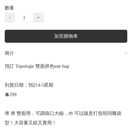
數量
−
+
加至購物車
簡介
−
預訂 Topologie 雙面拼色tote bag 

到貨日期：預計4-5星期

💲299

🉐 ️🉐 ️雙面用，可調袋口大細，👜 可以隨意打造唔同嘅袋
型！大容量又靚又實用！ 
