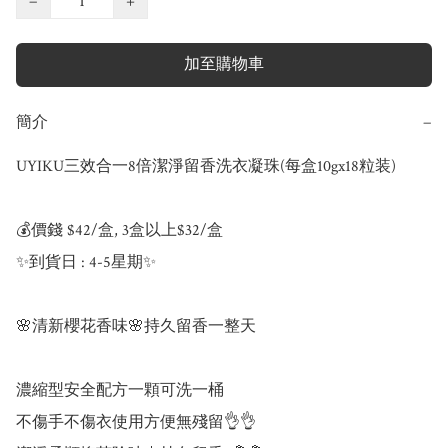
−
+
加至購物車
簡介
−
UYIKU三效合一8倍潔淨留香洗衣凝珠(每盒10gx18粒装)

💰價錢 $42/盒, 3盒以上$32/盒

✨到貨日 : 4-5星期✨

🌸清新櫻花香味🌸持久留香一整天 

濃縮型安全配方一顆可洗一桶

不傷手不傷衣使用方便無殘留👌👌
