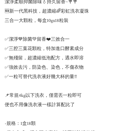
潔淨柔順抑菌除味💧持久留香~💐💐

🆕新一代黑科技，超濃縮🌈彩虹洗衣凝珠

三合一大顆粒，每盒10gx18粒裝

✅潔淨💙除菌💚留香❤️三效合一

✅三腔三葉花顆粒，特加進口酵素成分

✅無殘留，超濃縮低泡配方，遇水即溶

✅強效去污，防染色、染色，不傷衣物

✅一粒可替代洗衣液好幾大杯的量‼️

📌常規4kg以下洗衣，僅需丟一粒即可

便也不用像洗衣液一樣計算配比了

-規格：1盒18顆
