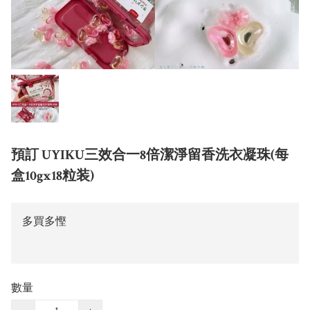
預訂 UYIKU三效合一8倍潔淨留香洗衣凝珠(每
盒10gx18粒装)
多買多慳
數量