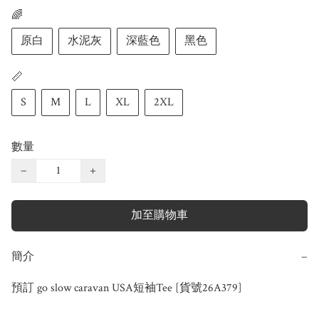
🌈
原白
水泥灰
深藍色
黑色
📏
S
M
L
XL
2XL
數量
−
+
加至購物車
簡介
−
預訂 go slow caravan USA短袖Tee [貨號26A379]
