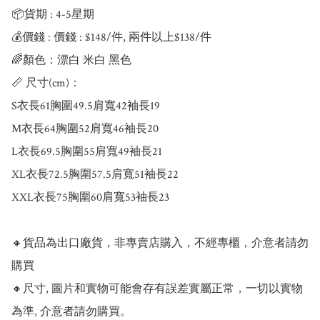
📦貨期 : 4-5星期

💰價錢 : 價錢 : $148/件, 兩件以上$138/件

🌈顏色：漂白 米白 黑色

📏 尺寸(cm)：

S衣長61胸圍49.5肩寬42袖長19

M衣長64胸圍52肩寬46袖長20

L衣長69.5胸圍55肩寬49袖長21

XL衣長72.5胸圍57.5肩寬51袖長22

XXL衣長75胸圍60肩寬53袖長23

🔸貨品為出口廠貨，非專賣店購入，不經專櫃，介意者請勿
購買

🔸尺寸, 圖片和實物可能會存有誤差實屬正常，一切以實物
為準, 介意者請勿購買。
