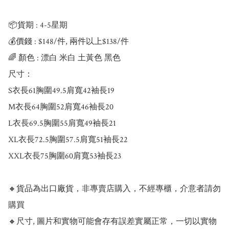
📦貨期 : 4-5星期

💰價錢 : $148/件, 兩件以上$138/件

🌈 顏色 : 漂白 米白 土黃色 黑色

尺寸：

S衣長61胸圍49.5肩寬42袖長19

M衣長64胸圍52肩寬46袖長20

L衣長69.5胸圍55肩寬49袖長21

XL衣長72.5胸圍57.5肩寬51袖長22

XXL衣長75胸圍60肩寬53袖長23

🔸貨品為出口廠貨，非專賣店購入，不經專櫃，介意者請勿
購買

🔸尺寸, 圖片和實物可能會存有誤差實屬正常，一切以實物