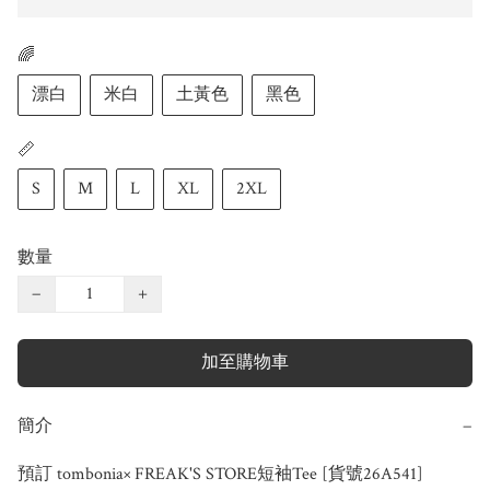
🌈
漂白
米白
土黃色
黑色
📏
S
M
L
XL
2XL
數量
−
+
加至購物車
簡介
−
預訂 tombonia× FREAK'S STORE短袖Tee [貨號26A541]
