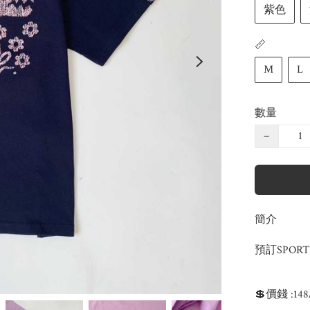
紫色
📏
M
L
數量
−
簡介
預訂SPORT b.
💲價錢 :14