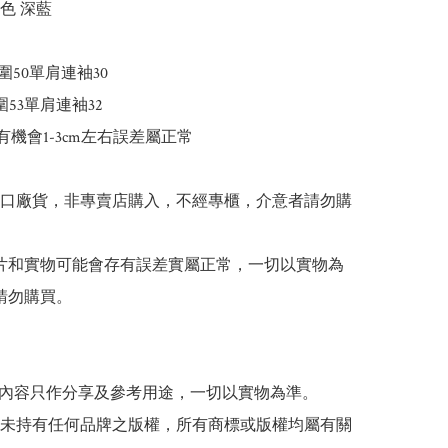
色 深藍

圍50單肩連袖30

圍53單肩連袖32

有機會1-3cm左右誤差屬正常

出口廠貨，非專賣店購入，不經專櫃，介意者請勿購
 圖片和實物可能會存有誤差實屬正常，一切以實物為
請勿購買。

貼文內容只作分享及參考用途，一切以實物為準。

司並未持有任何品牌之版權，所有商標或版權均屬有關