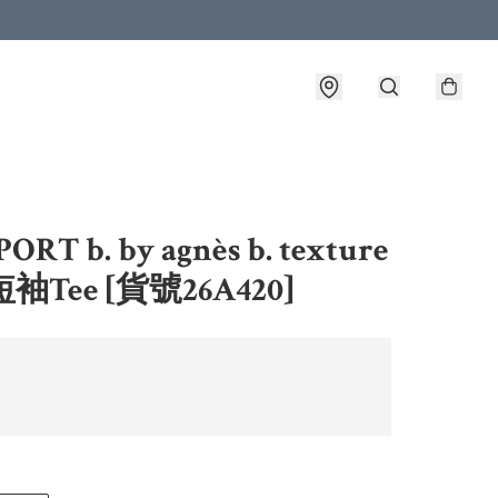
RT b. by agnès b. texture
短袖Tee [貨號26A420]