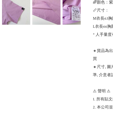
🌈顏色：紫
📏尺寸：

M衣長63胸
L衣長66胸
* 人手量度
🔸貨品為
買

🔸尺寸,
準, 介意者
⚠️ 聲明 ⚠️

1. 所有
2. 本公