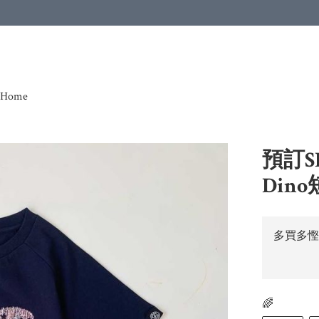
Home
預訂SPO
Dino
多買多慳
🌈