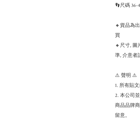
👣尺碼 36
🔸貨品為
買

🔸尺寸,
準, 介意者
⚠️ 聲明 ⚠️

1. 所有
2. 本公
商品品牌商
留意。