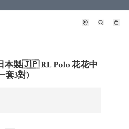
本製🇯🇵 RL Polo 花花中
一套3對)