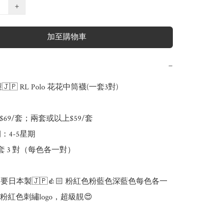
+
加至購物車
−
🇵 RL Polo 花花中筒襪(一套3對)

$69/套；兩套或以上$59/套

：4-5星期

 套 3 對（每色各一對）

要日本製🇯🇵👍🏻 粉紅色粉藍色深藍色每色各一
紅色刺繡logo，超級靚😍 
