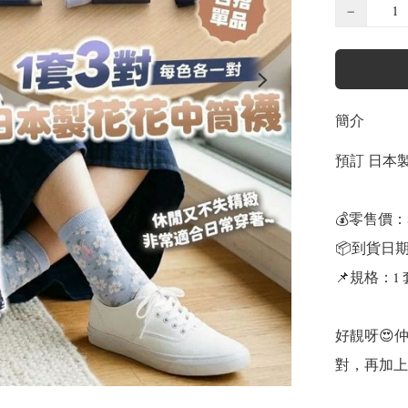
−
簡介
預訂 日本製
💰零售價：
📦到貨日期
📌規格：1
好靚呀😍仲
對，再加上粉