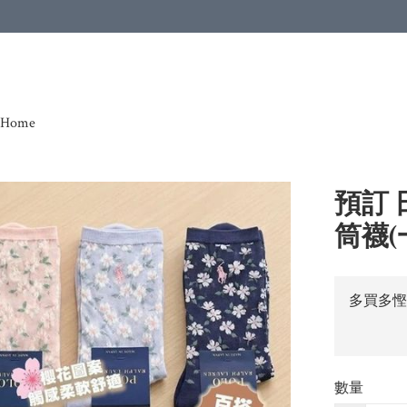
Home
預訂 日
筒襪(
多買多慳
數量