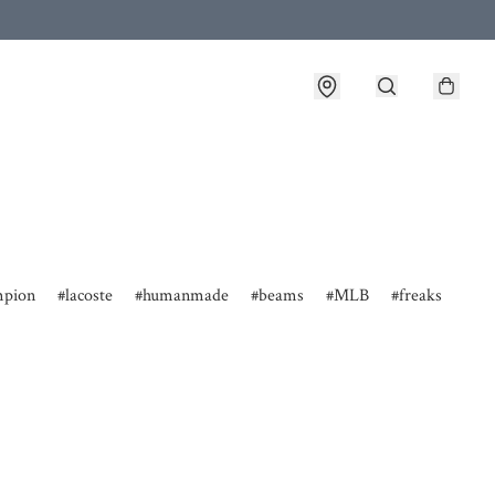
pion
lacoste
humanmade
beams
MLB
freaks
da